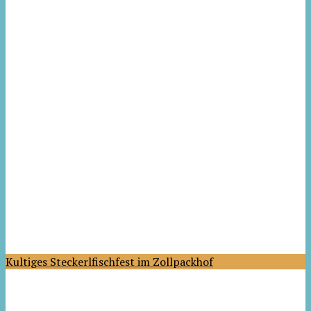
Kultiges Steckerlfischfest im Zollpackhof