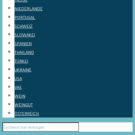
NIEDERLANDE
PORTUGAL
SCHWEIZ
SLOWAKEI
SPANIEN
THAILAND
TÜRKEI
UKRAINE
USA
VAE
WEIN
WEINGUT
ÖSTERREICH