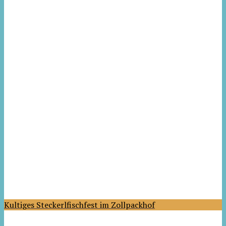
Kultiges Steckerlfischfest im Zollpackhof