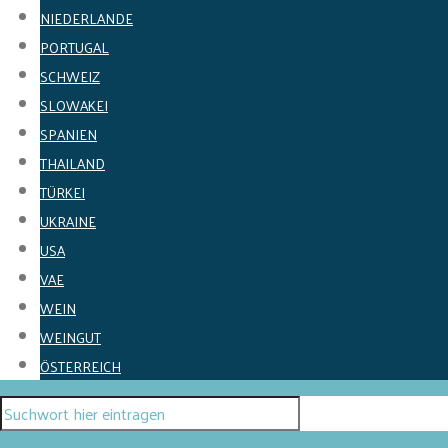
NIEDERLANDE
PORTUGAL
SCHWEIZ
SLOWAKEI
SPANIEN
THAILAND
TÜRKEI
UKRAINE
USA
VAE
WEIN
WEINGUT
ÖSTERREICH