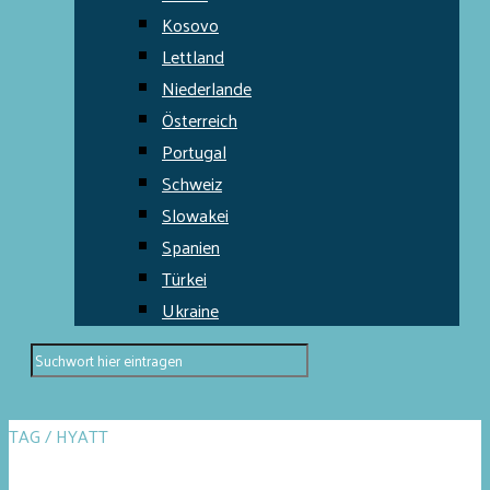
Kosovo
Lettland
Niederlande
Österreich
Portugal
Schweiz
Slowakei
Spanien
Türkei
Ukraine
TAG / HYATT