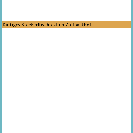
Kultiges Steckerlfischfest im Zollpackhof