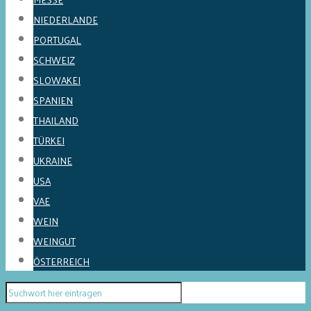
NIEDERLANDE
PORTUGAL
SCHWEIZ
SLOWAKEI
SPANIEN
THAILAND
TÜRKEI
UKRAINE
USA
VAE
WEIN
WEINGUT
ÖSTERREICH