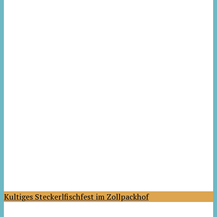
Kultiges Steckerlfischfest im Zollpackhof