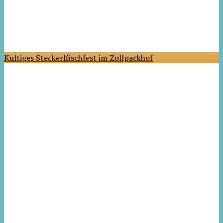
Kultiges Steckerlfischfest im Zollpackhof