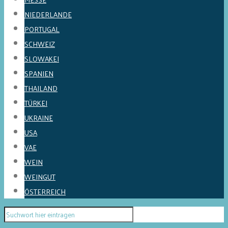
NIEDERLANDE
PORTUGAL
SCHWEIZ
SLOWAKEI
SPANIEN
THAILAND
TÜRKEI
UKRAINE
USA
VAE
WEIN
WEINGUT
ÖSTERREICH