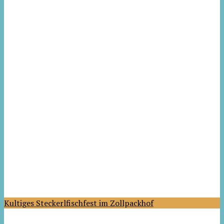
Kultiges Steckerlfischfest im Zollpackhof