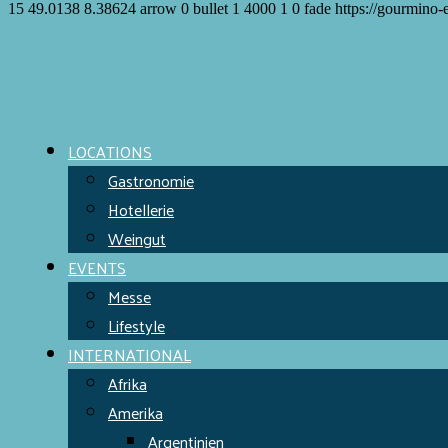
15
49.0138
8.38624
arrow
0
bullet
1
4000
1
0
fade
https://gourmino-
Meet the Chefs!
World Finest
Evens & Locations
LOCATIONS
Gastronomie
Hotellerie
Weingut
EVENTS
Messe
Lifestyle
INTERNATIONAL
Afrika
Amerika
Argentinien