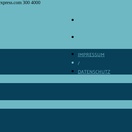
express.com
300
4000
ÜBER GOURMINO
/
KONTAKT
/
IMPRESSUM
/
DATENSCHUTZ
/