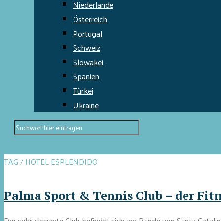
Niederlande
Österreich
Portugal
Schweiz
Slowakei
Spanien
Türkei
Ukraine
TAG / HOTEL ESPLENDIDO
Palma Sport & Tennis Club – der Fit
Der sehr elegante Club befindet sich am Rande von Santa Catalin