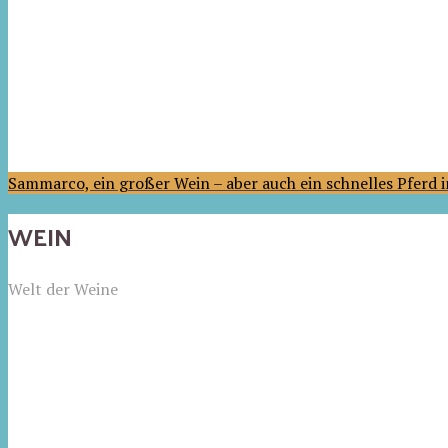
Sammarco, ein großer Wein – aber auch ein schnelles Pferd
WEIN
Welt der Weine