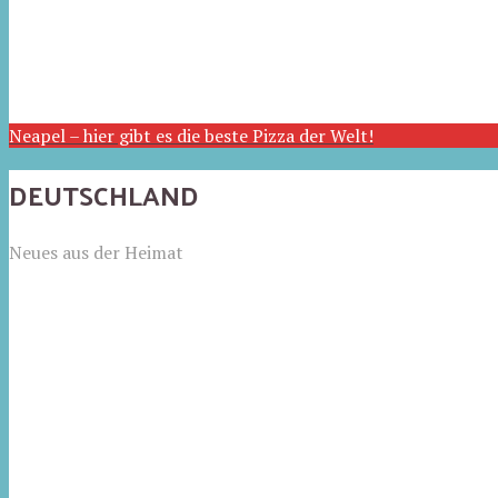
Neapel – hier gibt es die beste Pizza der Welt!
DEUTSCHLAND
Neues aus der Heimat