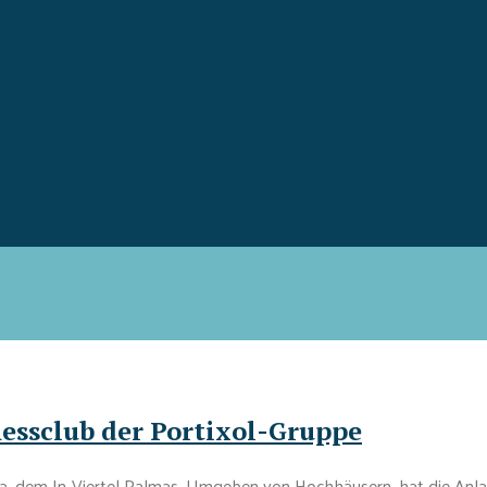
nessclub der Portixol-Gruppe
a, dem In-Viertel Palmas. Umgeben von Hochhäusern, hat die Anlage