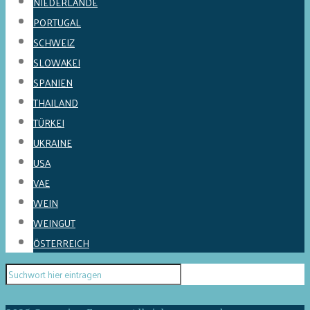
NIEDERLANDE
PORTUGAL
SCHWEIZ
SLOWAKEI
SPANIEN
THAILAND
TÜRKEI
UKRAINE
USA
VAE
WEIN
WEINGUT
ÖSTERREICH