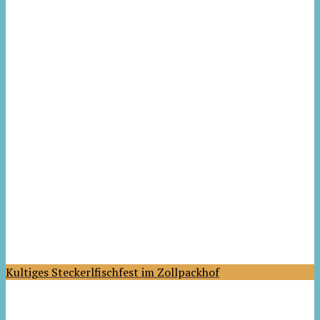
Kultiges Steckerlfischfest im Zollpackhof