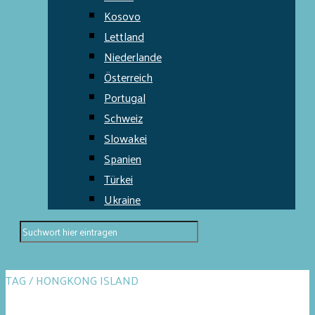
Kosovo
Lettland
Niederlande
Österreich
Portugal
Schweiz
Slowakei
Spanien
Türkei
Ukraine
TAG / HONGKONG ISLAND