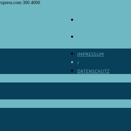
express.com
300
4000
ÜBER GOURMINO
/
KONTAKT
/
IMPRESSUM
/
DATENSCHUTZ
/