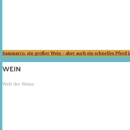
Sammarco, ein großer Wein – aber auch ein schnelles Pferd
WEIN
Welt der Weine