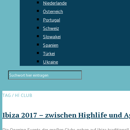
Niederlande
Österreich
Portugal
Schweiz
Slowakei
Spanien
Türkei
Ukraine
TAG / HÏ CLUB
Ibiza 2017 – zwischen Highlife und 
Die Opening Events der großen Clubs geben auf Ibiza traditionell