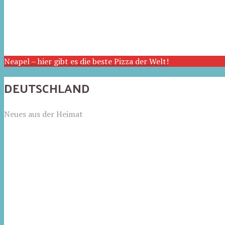
Neapel – hier gibt es die beste Pizza der Welt!
DEUTSCHLAND
Neues aus der Heimat