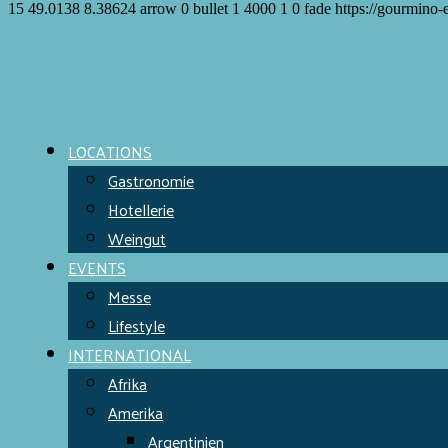
15
49.0138
8.38624
arrow
0
bullet
1
4000
1
0
fade
https://gourmino-
Meet the Chefs!
World Finest
Evens & Locations
LOCATIONS
Gastronomie
Hotellerie
Weingut
EVENTS
Messe
Lifestyle
INTERNATIONAL
Afrika
Amerika
Argentinien