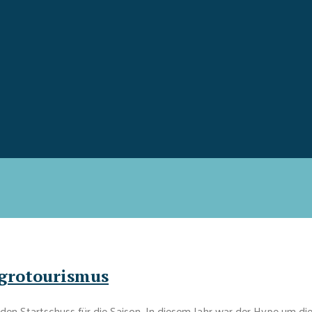
Agrotourismus
 den Startschuss für die Saison. In diesem Jahr war der Hype um di