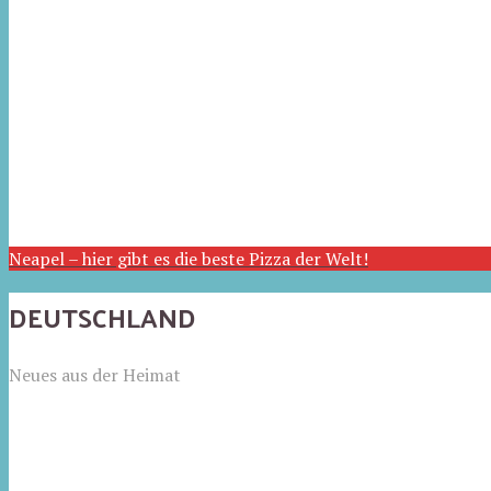
Neapel – hier gibt es die beste Pizza der Welt!
DEUTSCHLAND
Neues aus der Heimat