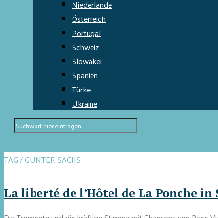
Niederlande
Österreich
Portugal
Schweiz
Slowakei
Spanien
Türkei
Ukraine
TAG / GUNTER SACHS
La liberté de l’Hôtel de La Ponche in
Die Trompete und die kräftige Stimme mit Chansons von Boris Via