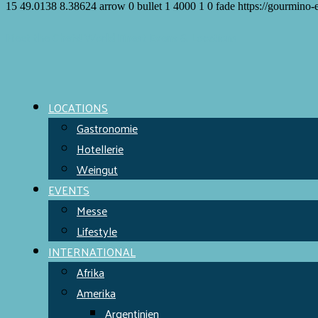
15
49.0138
8.38624
arrow
0
bullet
1
4000
1
0
fade
https://gourmino-
Meet the Chefs!
World Finest
Evens & Locations
LOCATIONS
Gastronomie
Hotellerie
Weingut
EVENTS
Messe
Lifestyle
INTERNATIONAL
Afrika
Amerika
Argentinien