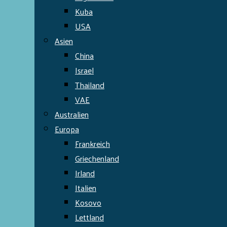
Kuba
USA
Asien
China
Israel
Thailand
VAE
Australien
Europa
Frankreich
Griechenland
Irland
Italien
Kosovo
Lettland