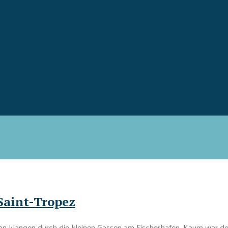
 Saint-Tropez
n klangen durch die kleinen Gassen am Fischerhafen. Kaum war der