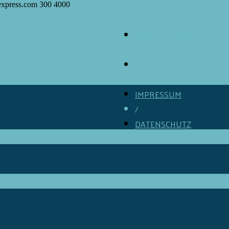
express.com
300
4000
ÜBER GOURMINO
/
KONTAKT
/
IMPRESSUM
/
DATENSCHUTZ
/