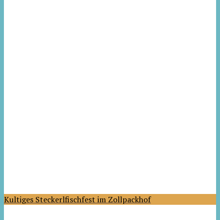
Kultiges Steckerlfischfest im Zollpackhof