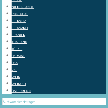
NIEDERLANDE
PORTUGAL
SCHWEIZ
SLOWAKEI
SPANIEN
THAILAND
TÜRKEI
UKRAINE
USA
VAE
WEIN
WEINGUT
ÖSTERREICH