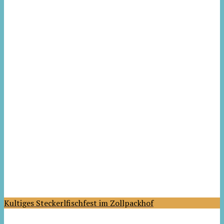
Kultiges Steckerlfischfest im Zollpackhof