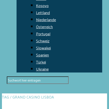
Kosovo
Lettland
Niederlande
Österreich
Portugal
Schweiz
Slowakei
Spanien
Türkei
Ukraine
TAG / GRAND CASINO LISBOA