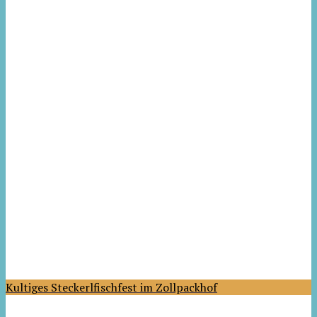
Kultiges Steckerlfischfest im Zollpackhof