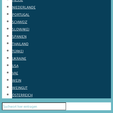
NIEDERLANDE
PORTUGAL
SCHWEIZ
SLOWAKEI
SPANIEN
THAILAND
TÜRKEI
UKRAINE
USA
VAE
WEIN
WEINGUT
ÖSTERREICH