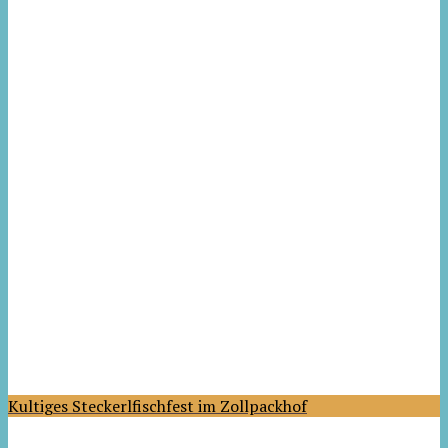
Kultiges Steckerlfischfest im Zollpackhof