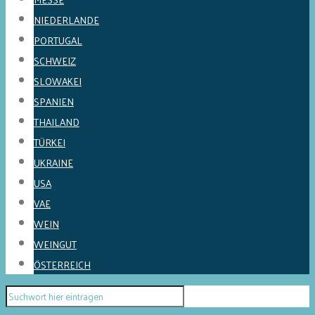
NIEDERLANDE
PORTUGAL
SCHWEIZ
SLOWAKEI
SPANIEN
THAILAND
TÜRKEI
UKRAINE
USA
VAE
WEIN
WEINGUT
ÖSTERREICH