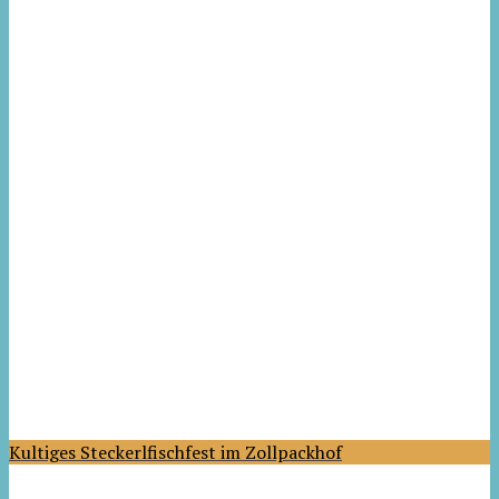
Kultiges Steckerlfischfest im Zollpackhof