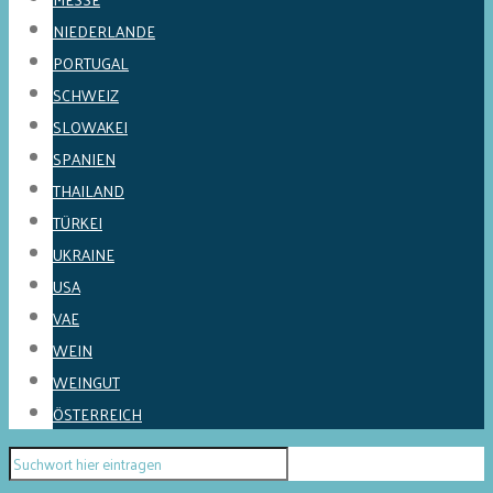
NIEDERLANDE
PORTUGAL
SCHWEIZ
SLOWAKEI
SPANIEN
THAILAND
TÜRKEI
UKRAINE
USA
VAE
WEIN
WEINGUT
ÖSTERREICH