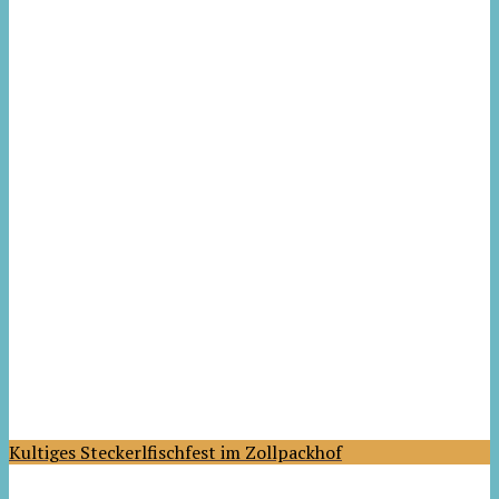
Kultiges Steckerlfischfest im Zollpackhof