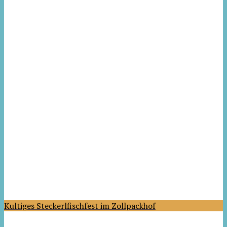
Kultiges Steckerlfischfest im Zollpackhof