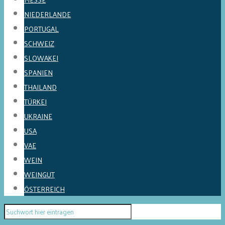
NIEDERLANDE
PORTUGAL
SCHWEIZ
SLOWAKEI
SPANIEN
THAILAND
TÜRKEI
UKRAINE
USA
VAE
WEIN
WEINGUT
ÖSTERREICH