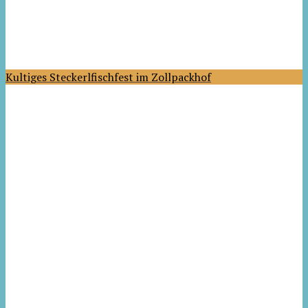
Kultiges Steckerlfischfest im Zollpackhof