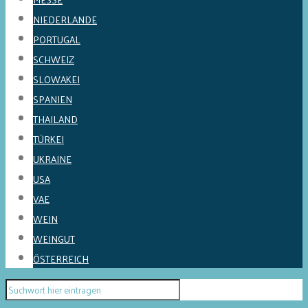
NIEDERLANDE
PORTUGAL
SCHWEIZ
SLOWAKEI
SPANIEN
THAILAND
TÜRKEI
UKRAINE
USA
VAE
WEIN
WEINGUT
ÖSTERREICH