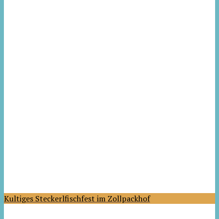
Kultiges Steckerlfischfest im Zollpackhof