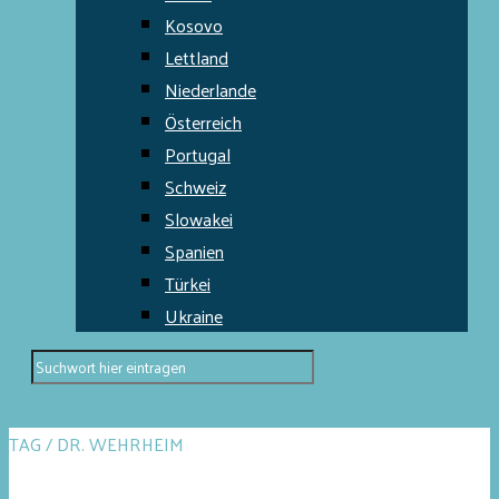
Kosovo
Lettland
Niederlande
Österreich
Portugal
Schweiz
Slowakei
Spanien
Türkei
Ukraine
TAG / DR. WEHRHEIM