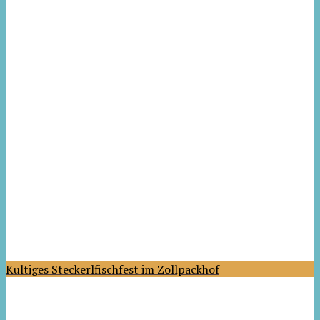
Kultiges Steckerlfischfest im Zollpackhof