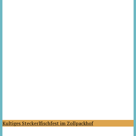
Kultiges Steckerlfischfest im Zollpackhof