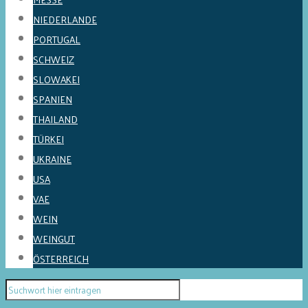
NIEDERLANDE
PORTUGAL
SCHWEIZ
SLOWAKEI
SPANIEN
THAILAND
TÜRKEI
UKRAINE
USA
VAE
WEIN
WEINGUT
ÖSTERREICH