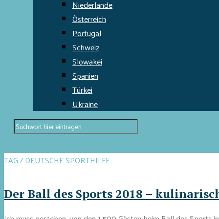
Niederlande
Österreich
Portugal
Schweiz
Slowakei
Spanien
Türkei
Ukraine
TAG / DEUTSCHE SPORTHILFE
Der Ball des Sports 2018 – kulinaris
Ich muss gestehen, von den 1.500 Gästen beim Ball des Sports i