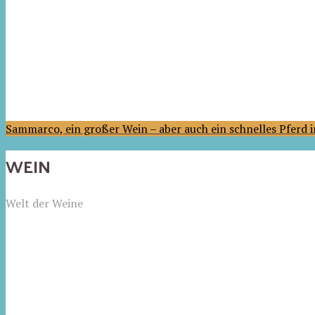
Sammarco, ein großer Wein – aber auch ein schnelles Pferd
WEIN
Welt der Weine