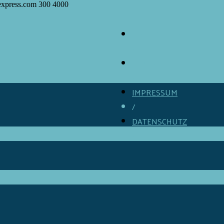
express.com
300
4000
ÜBER GOURMINO
/
KONTAKT
/
IMPRESSUM
/
DATENSCHUTZ
/