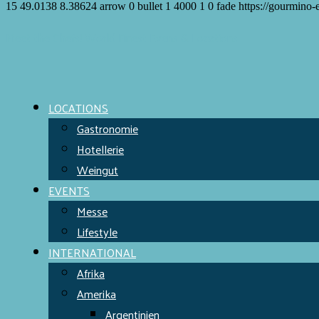
15
49.0138
8.38624
arrow
0
bullet
1
4000
1
0
fade
https://gourmino-
Meet the Chefs!
World Finest
Evens & Locations
LOCATIONS
Gastronomie
Hotellerie
Weingut
EVENTS
Messe
Lifestyle
INTERNATIONAL
Afrika
Amerika
Argentinien