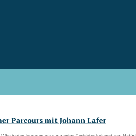
cher Parcours mit Johann Lafer
n Wiesbaden kommen mir nur wenige Gesichter bekannt vor. Natürli