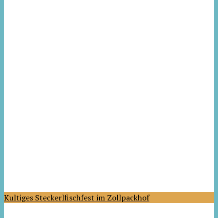
Kultiges Steckerlfischfest im Zollpackhof