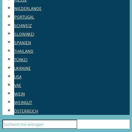
NIEDERLANDE
PORTUGAL
SCHWEIZ
SLOWAKEI
SPANIEN
THAILAND
TÜRKEI
UKRAINE
USA
VAE
WEIN
WEINGUT
ÖSTERREICH