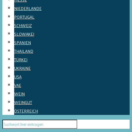
NIEDERLANDE
PORTUGAL
SCHWEIZ
SLOWAKEI
SPANIEN
THAILAND
TÜRKEI
UKRAINE
USA
VAE
WEIN
WEINGUT
ÖSTERREICH