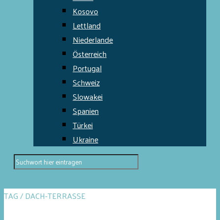
Kosovo
Lettland
Niederlande
Österreich
Portugal
Schweiz
Slowakei
Spanien
Türkei
Ukraine
TAG / DACH-TERRASSE