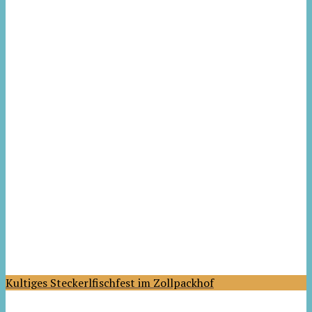
Kultiges Steckerlfischfest im Zollpackhof