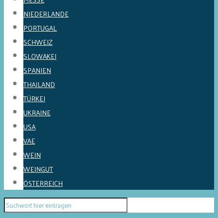
NIEDERLANDE
PORTUGAL
SCHWEIZ
SLOWAKEI
SPANIEN
THAILAND
TÜRKEI
UKRAINE
USA
VAE
WEIN
WEINGUT
ÖSTERREICH