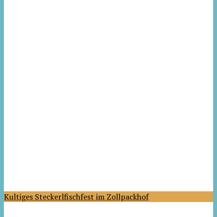
Kultiges Steckerlfischfest im Zollpackhof