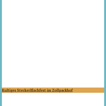
Kultiges Steckerlfischfest im Zollpackhof