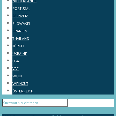
NIEDERLANDE
PORTUGAL
SCHWEIZ
SLOWAKEI
SPANIEN
THAILAND
TÜRKEI
UKRAINE
USA
VAE
WEIN
WEINGUT
ÖSTERREICH