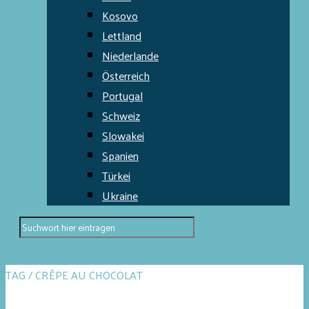
Kosovo
Lettland
Niederlande
Österreich
Portugal
Schweiz
Slowakei
Spanien
Türkei
Ukraine
TAG / CRÊPE AU CHOCOLAT