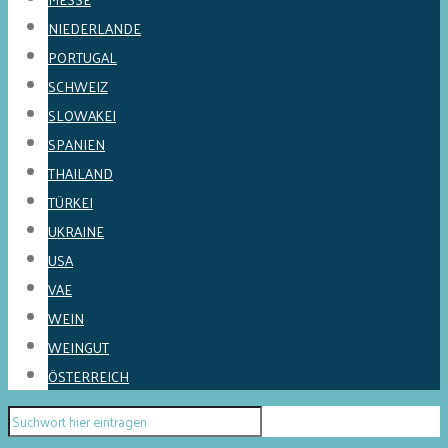
NIEDERLANDE
PORTUGAL
SCHWEIZ
SLOWAKEI
SPANIEN
THAILAND
TÜRKEI
UKRAINE
USA
VAE
WEIN
WEINGUT
ÖSTERREICH