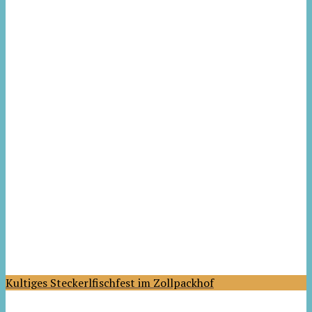
Kultiges Steckerlfischfest im Zollpackhof