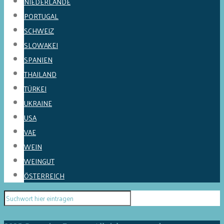
NIEDERLANDE
PORTUGAL
SCHWEIZ
SLOWAKEI
SPANIEN
THAILAND
TÜRKEI
UKRAINE
USA
VAE
WEIN
WEINGUT
ÖSTERREICH