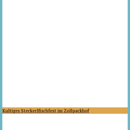
Kultiges Steckerlfischfest im Zollpackhof