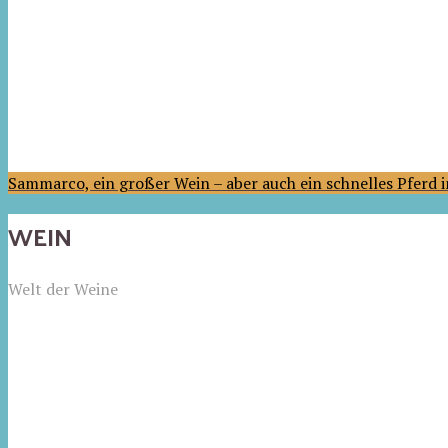
Sammarco, ein großer Wein – aber auch ein schnelles Pferd
WEIN
Welt der Weine