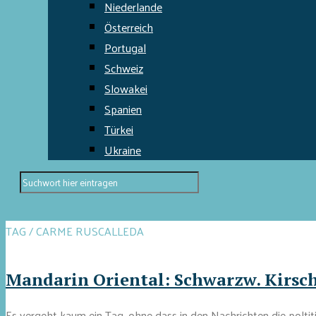
Niederlande
Österreich
Portugal
Schweiz
Slowakei
Spanien
Türkei
Ukraine
TAG / CARME RUSCALLEDA
Mandarin Oriental: Schwarzw. Kirsch
Es vergeht kaum ein Tag, ohne dass in den Nachrichten die poltit