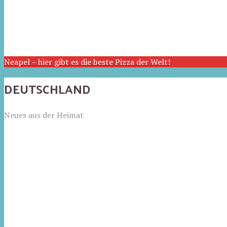
Neapel – hier gibt es die beste Pizza der Welt!
DEUTSCHLAND
Neues aus der Heimat