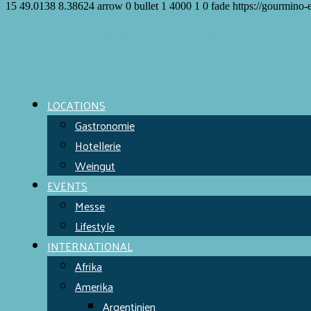
15
49.0138
8.38624
arrow
0
bullet
1
4000
1
0
fade
https://gourmino-
Meet the Chefs!
World Finest
Evens & Locations
LOCATIONS
Gastronomie
Hotellerie
Weingut
EVENTS
Messe
Lifestyle
INTERNATIONAL
Afrika
Amerika
Argentinien