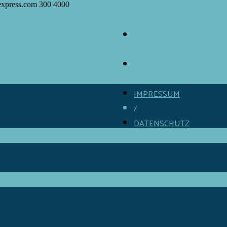
express.com
300
4000
ÜBER GOURMINO
/
KONTAKT
/
IMPRESSUM
/
DATENSCHUTZ
/