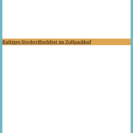
Kultiges Steckerlfischfest im Zollpackhof