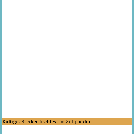
Kultiges Steckerlfischfest im Zollpackhof