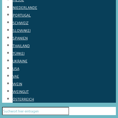
NIEDERLANDE
PORTUGAL
SCHWEIZ
SLOWAKEI
SPANIEN
THAILAND
TÜRKEI
UKRAINE
USA
VAE
WEIN
WEINGUT
ÖSTERREICH