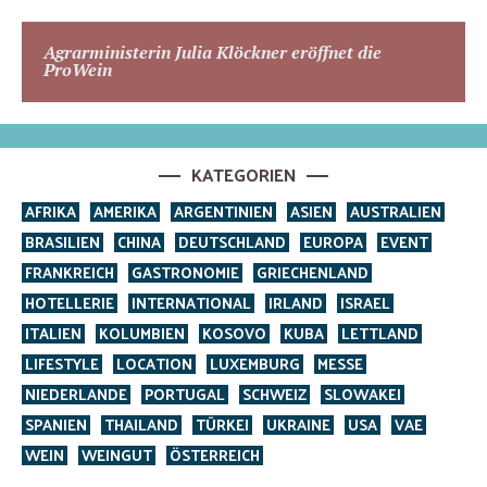
Agrarministerin Julia Klöckner eröffnet die
ProWein
KATEGORIEN
AFRIKA
AMERIKA
ARGENTINIEN
ASIEN
AUSTRALIEN
BRASILIEN
CHINA
DEUTSCHLAND
EUROPA
EVENT
FRANKREICH
GASTRONOMIE
GRIECHENLAND
HOTELLERIE
INTERNATIONAL
IRLAND
ISRAEL
ITALIEN
KOLUMBIEN
KOSOVO
KUBA
LETTLAND
LIFESTYLE
LOCATION
LUXEMBURG
MESSE
NIEDERLANDE
PORTUGAL
SCHWEIZ
SLOWAKEI
SPANIEN
THAILAND
TÜRKEI
UKRAINE
USA
VAE
WEIN
WEINGUT
ÖSTERREICH