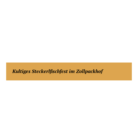
Kultiges Steckerlfischfest im Zollpackhof