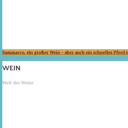
Sammarco, ein großer Wein – aber auch ein schnelles Pferd
WEIN
Welt der Weine