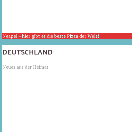
Neapel – hier gibt es die beste Pizza der Welt!
DEUTSCHLAND
Neues aus der Heimat