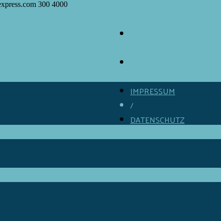
express.com
300
4000
ÜBER GOURMINO
/
KONTAKT
/
IMPRESSUM
/
DATENSCHUTZ
/