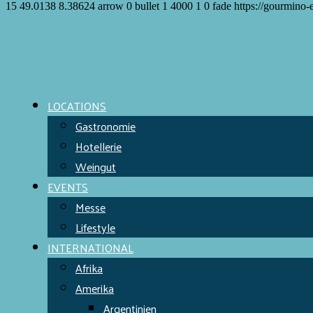
15
49.0138
8.38624
arrow
0
bullet
1
4000
1
0
fade
https://gourmino-
Meet the Chefs!
World Finest
Evens & Locations
LOCATIONS
Gastronomie
Hotellerie
Weingut
EVENTS
Messe
Lifestyle
INTERNATIONAL
Afrika
Amerika
Argentinien