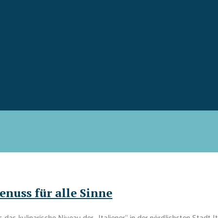
nuss für alle Sinne
as kulinarische Niveau der „Italiener“ in der nördlichsten Stadt Ita