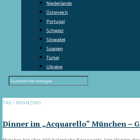
Niederlande
Österreich
Portugal
Schweiz
Slowakei
Spanien
Türkei
Ukraine
TAG / BRANZINO
Dinner im „Acquarello“ München – Ge
München hat über 700 italienische Restaurants, kein Wunder dass d