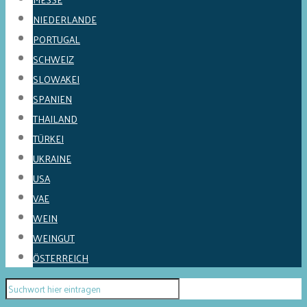
NIEDERLANDE
PORTUGAL
SCHWEIZ
SLOWAKEI
SPANIEN
THAILAND
TÜRKEI
UKRAINE
USA
VAE
WEIN
WEINGUT
ÖSTERREICH