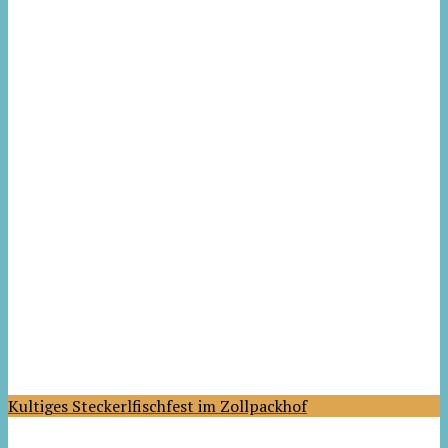
Kultiges Steckerlfischfest im Zollpackhof