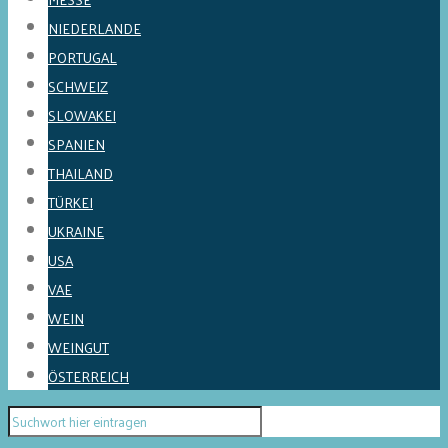
NIEDERLANDE
PORTUGAL
SCHWEIZ
SLOWAKEI
SPANIEN
THAILAND
TÜRKEI
UKRAINE
USA
VAE
WEIN
WEINGUT
ÖSTERREICH