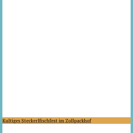
Kultiges Steckerlfischfest im Zollpackhof