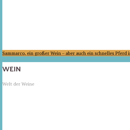
Sammarco, ein großer Wein – aber auch ein schnelles Pferd
WEIN
Welt der Weine