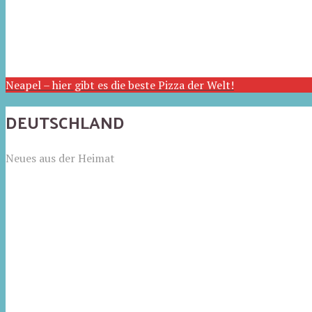
Neapel – hier gibt es die beste Pizza der Welt!
DEUTSCHLAND
Neues aus der Heimat