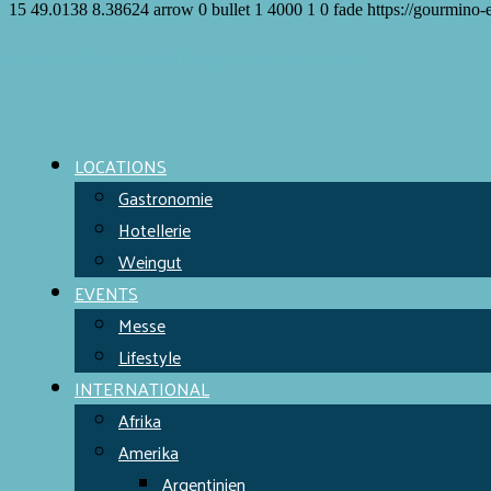
15
49.0138
8.38624
arrow
0
bullet
1
4000
1
0
fade
https://gourmino-
Meet the Chefs!
World Finest
Evens & Locations
LOCATIONS
Gastronomie
Hotellerie
Weingut
EVENTS
Messe
Lifestyle
INTERNATIONAL
Afrika
Amerika
Argentinien