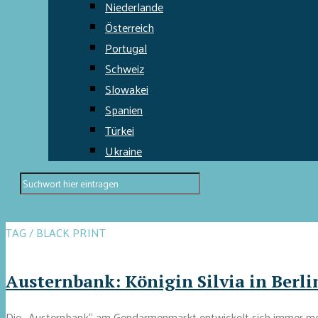
Niederlande
Österreich
Portugal
Schweiz
Slowakei
Spanien
Türkei
Ukraine
TAG / BLACK PRINT
Austernbank: Königin Silvia in Berlin
Die „Austernbank“ am Gendarmenmarkt entwickelt sich immer mehr