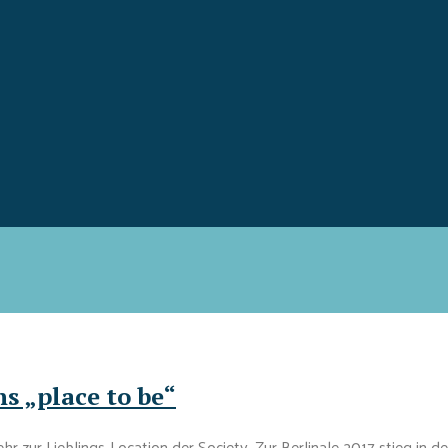
s „place to be“
 zur Lieblings-Location der Society. Zur Berlinale 2017 stieg in