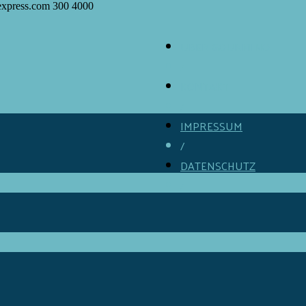
express.com
300
4000
ÜBER GOURMINO
/
KONTAKT
/
IMPRESSUM
/
DATENSCHUTZ
/