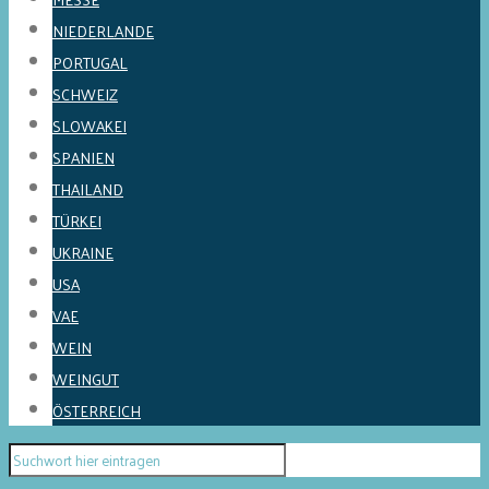
NIEDERLANDE
PORTUGAL
SCHWEIZ
SLOWAKEI
SPANIEN
THAILAND
TÜRKEI
UKRAINE
USA
VAE
WEIN
WEINGUT
ÖSTERREICH