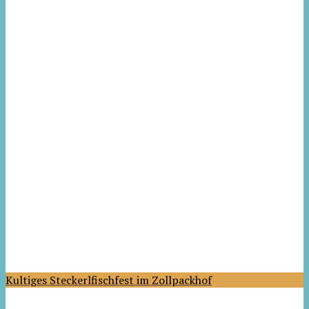
Kultiges Steckerlfischfest im Zollpackhof