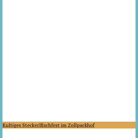
Kultiges Steckerlfischfest im Zollpackhof