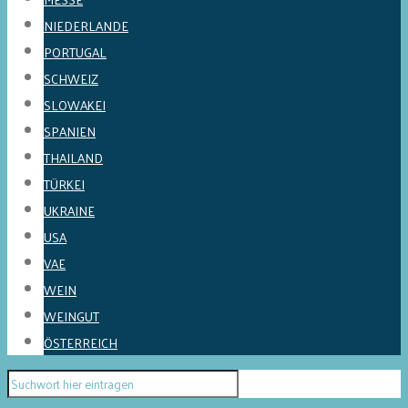
NIEDERLANDE
PORTUGAL
SCHWEIZ
SLOWAKEI
SPANIEN
THAILAND
TÜRKEI
UKRAINE
USA
VAE
WEIN
WEINGUT
ÖSTERREICH