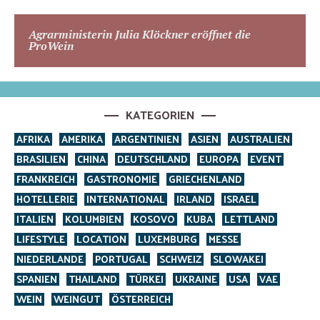
Agrarministerin Julia Klöckner eröffnet die
ProWein
KATEGORIEN
AFRIKA
AMERIKA
ARGENTINIEN
ASIEN
AUSTRALIEN
BRASILIEN
CHINA
DEUTSCHLAND
EUROPA
EVENT
FRANKREICH
GASTRONOMIE
GRIECHENLAND
HOTELLERIE
INTERNATIONAL
IRLAND
ISRAEL
ITALIEN
KOLUMBIEN
KOSOVO
KUBA
LETTLAND
LIFESTYLE
LOCATION
LUXEMBURG
MESSE
NIEDERLANDE
PORTUGAL
SCHWEIZ
SLOWAKEI
SPANIEN
THAILAND
TÜRKEI
UKRAINE
USA
VAE
WEIN
WEINGUT
ÖSTERREICH