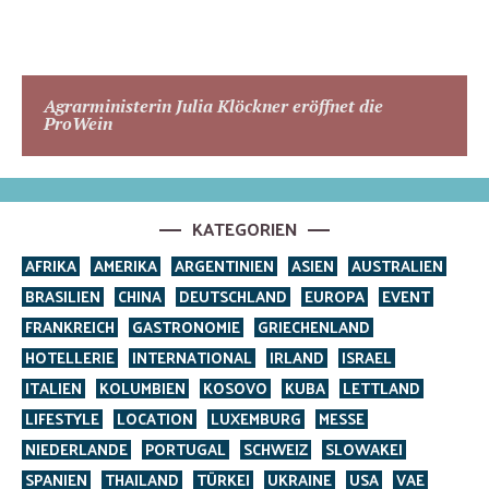
Agrarministerin Julia Klöckner eröffnet die
ProWein
KATEGORIEN
AFRIKA
AMERIKA
ARGENTINIEN
ASIEN
AUSTRALIEN
BRASILIEN
CHINA
DEUTSCHLAND
EUROPA
EVENT
FRANKREICH
GASTRONOMIE
GRIECHENLAND
HOTELLERIE
INTERNATIONAL
IRLAND
ISRAEL
ITALIEN
KOLUMBIEN
KOSOVO
KUBA
LETTLAND
LIFESTYLE
LOCATION
LUXEMBURG
MESSE
NIEDERLANDE
PORTUGAL
SCHWEIZ
SLOWAKEI
SPANIEN
THAILAND
TÜRKEI
UKRAINE
USA
VAE