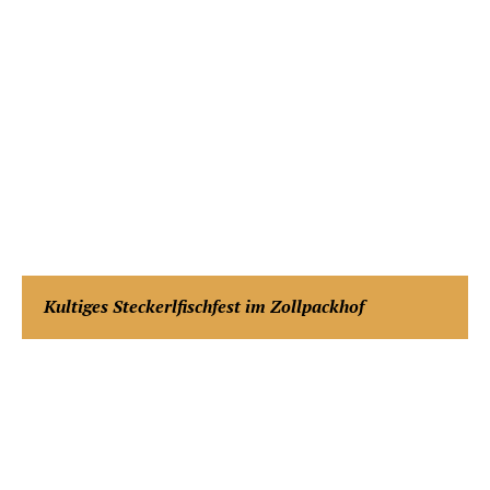
Kultiges Steckerlfischfest im Zollpackhof