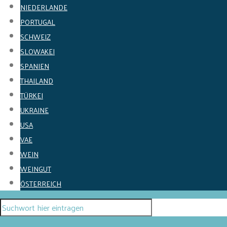
NIEDERLANDE
PORTUGAL
SCHWEIZ
SLOWAKEI
SPANIEN
THAILAND
TÜRKEI
UKRAINE
USA
VAE
WEIN
WEINGUT
ÖSTERREICH