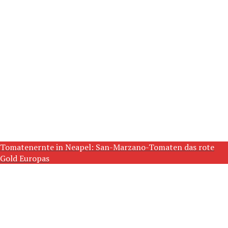
Tomatenernte in Neapel: San-Marzano-Tomaten das rote
Gold Europas