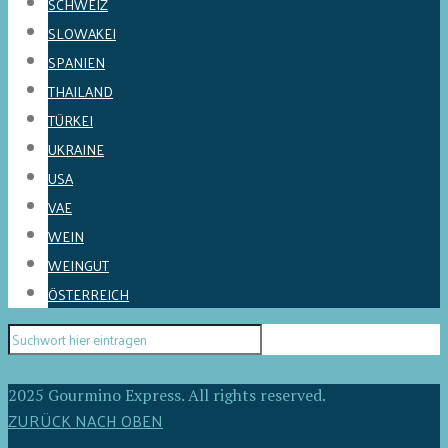
SCHWEIZ
SLOWAKEI
SPANIEN
THAILAND
TÜRKEI
UKRAINE
USA
VAE
WEIN
WEINGUT
ÖSTERREICH
2025 Gourmino Express. All rights reserved.
ZURÜCK NACH OBEN