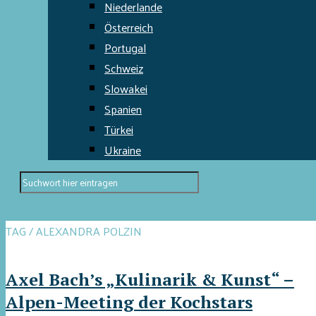
Niederlande
Österreich
Portugal
Schweiz
Slowakei
Spanien
Türkei
Ukraine
TAG / ALEXANDRA POLZIN
Axel Bach’s „Kulinarik & Kunst“ –
Alpen-Meeting der Kochstars