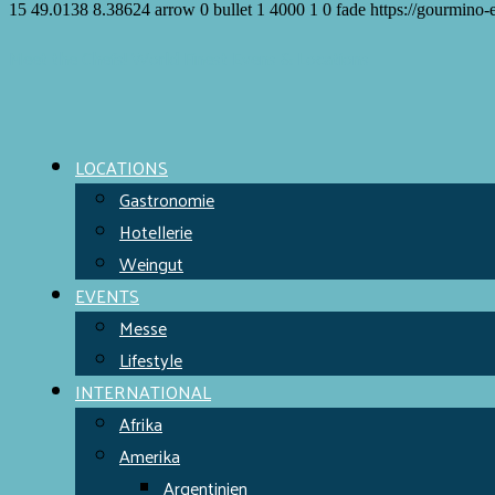
15
49.0138
8.38624
arrow
0
bullet
1
4000
1
0
fade
https://gourmino-
Meet the Chefs!
World Finest
Evens & Locations
LOCATIONS
Gastronomie
Hotellerie
Weingut
EVENTS
Messe
Lifestyle
INTERNATIONAL
Afrika
Amerika
Argentinien