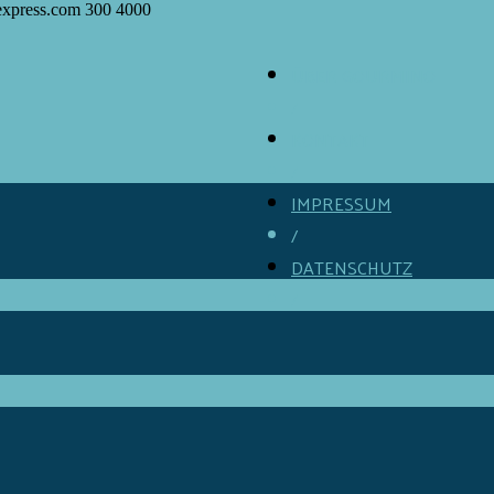
express.com
300
4000
ÜBER GOURMINO
/
KONTAKT
/
IMPRESSUM
/
DATENSCHUTZ
/