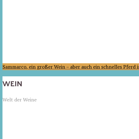
Sammarco, ein großer Wein – aber auch ein schnelles Pferd
WEIN
Welt der Weine