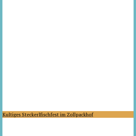
Kultiges Steckerlfischfest im Zollpackhof