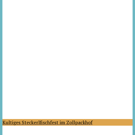
Kultiges Steckerlfischfest im Zollpackhof