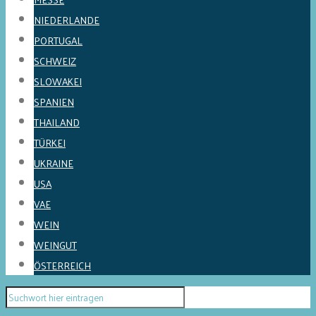
NIEDERLANDE
PORTUGAL
SCHWEIZ
SLOWAKEI
SPANIEN
THAILAND
TÜRKEI
UKRAINE
USA
VAE
WEIN
WEINGUT
ÖSTERREICH