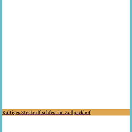
Kultiges Steckerlfischfest im Zollpackhof