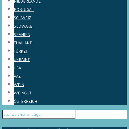
NIEDERLANDE
PORTUGAL
SCHWEIZ
SLOWAKEI
SPANIEN
THAILAND
TÜRKEI
UKRAINE
USA
VAE
WEIN
WEINGUT
ÖSTERREICH