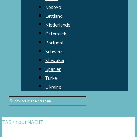
Kosovo
Lettland
Niederlande
Österreich
Portugal
Schweiz
Slowakei
Spanien
Türkei
Ukraine
TAG / 1.001 NACHT