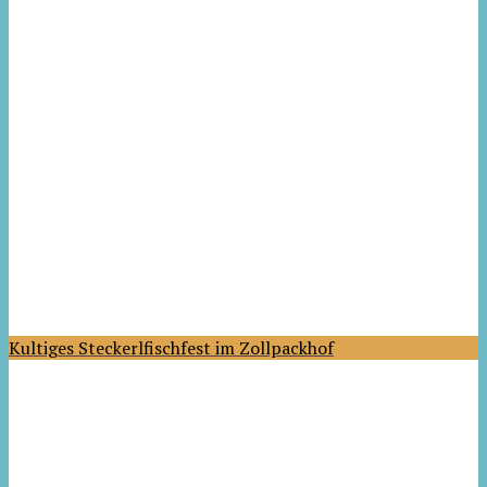
Kultiges Steckerlfischfest im Zollpackhof