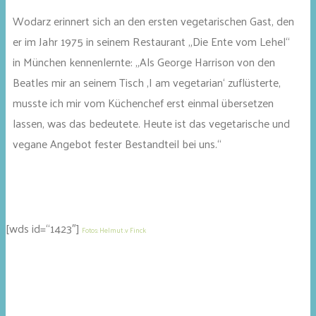
Wodarz erinnert sich an den ersten vegetarischen Gast, den
er im Jahr 1975 in seinem Restaurant „Die Ente vom Lehel“
in München kennenlernte: „Als George Harrison von den
Beatles mir an seinem Tisch ‚I am vegetarian‘ zuflüsterte,
musste ich mir vom Küchenchef erst einmal übersetzen
lassen, was das bedeutete. Heute ist das vegetarische und
vegane Angebot fester Bestandteil bei uns.“
[wds id=“1423″]
Fotos: Helmut .v Finck