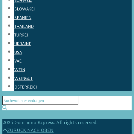
SCHWEIZ
SLOWAKEI
SPANIEN
THAILAND
TÜRKEI
UKRAINE
USA
VAE
WEIN
WEINGUT
ÖSTERREICH
2025 Gourmino Express. All rights reserved.
ZURÜCK NACH OBEN