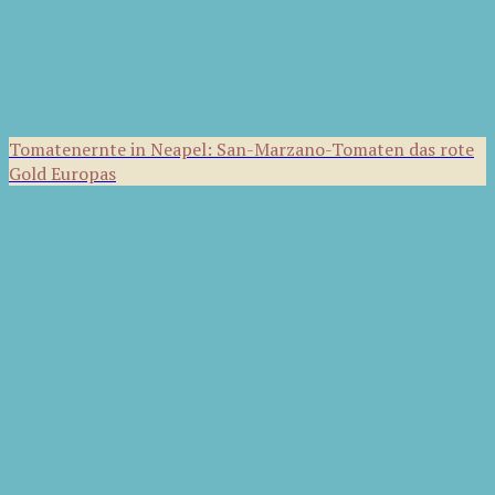
Tomatenernte in Neapel: San-Marzano-Tomaten das rote
Gold Europas