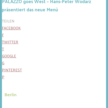
PALAZZO goes West – Hans-Peter Wodarz
präsentiert das neue Menü
TEILEN
FACEBOOK
F
TWITTER
T
GOOGLE
G
PINTEREST
P
Berlin