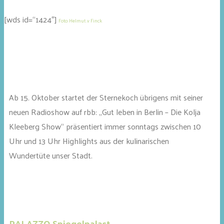
[wds id=“1424″]
Foto: Helmut .v Finck
Ab 15. Oktober startet der Sternekoch übrigens mit seiner
neuen Radioshow auf rbb: „Gut leben in Berlin – Die Kolja
Kleeberg Show“ präsentiert immer sonntags zwischen 10
Uhr und 13 Uhr Highlights aus der kulinarischen
Wundertüte unser Stadt.
PALAZZO Spiegelpalast