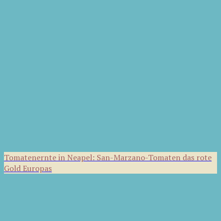
Tomatenernte in Neapel: San-Marzano-Tomaten das rote
Gold Europas