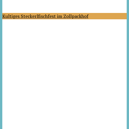
Kultiges Steckerlfischfest im Zollpackhof