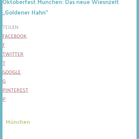
Oktoberfest München: Das neue Wiesnzelt
„Goldener Hahn“
TEILEN
FACEBOOK
F
TWITTER
T
GOOGLE
G
PINTEREST
P
München