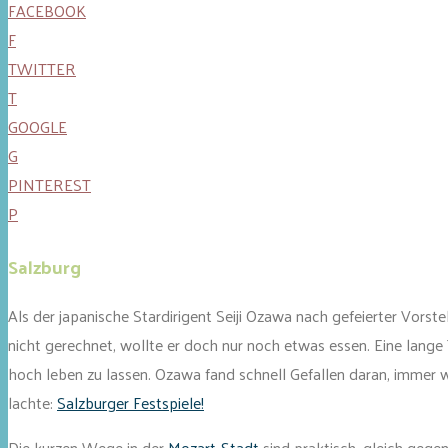
FACEBOOK
F
TWITTER
T
GOOGLE
G
PINTEREST
P
Salzburg
Als der japanische Stardirigent Seiji Ozawa nach gefeierter Vorste
nicht gerechnet, wollte er doch nur noch etwas essen. Eine lange
hoch leben zu lassen. Ozawa fand schnell Gefallen daran, immer wi
lachte:
Salzburger Festspiele!
Die kurzen Wege in der
Mozart-Stadt
sind praktisch, gleich gege