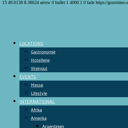
15
49.0138
8.38624
arrow
0
bullet
1
4000
1
0
fade
https://gourmino-
Meet the Chefs!
World Finest
Evens & Locations
LOCATIONS
Gastronomie
Hotellerie
Weingut
EVENTS
Messe
Lifestyle
INTERNATIONAL
Afrika
Amerika
Argentinien