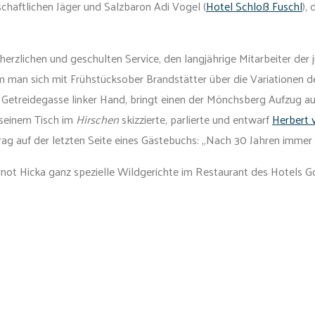
nschaftlichen Jäger und Salzbaron Adi Vogel (
Hotel Schloß Fuschl
),
zlichen und geschulten Service, den langjährige Mitarbeiter der j
 man sich mit Frühstücksober Brandstätter über die Variationen d
 Getreidegasse linker Hand, bringt einen der Mönchsberg Aufzug a
 seinem Tisch im
Hirschen
skizzierte, parlierte und entwarf
Herbert 
rag auf der letzten Seite eines Gästebuchs: „Nach 30 Jahren immer
ot Hicka ganz spezielle Wildgerichte im Restaurant des Hotels Go