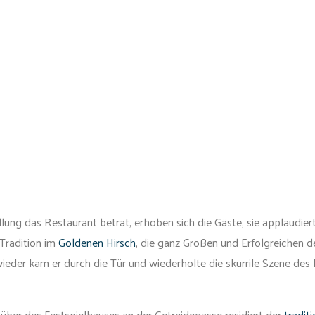
llung das Restaurant betrat, erhoben sich die Gäste, sie applaudiert
 Tradition im
Goldenen Hirsch
, die ganz Großen und Erfolgreichen 
eder kam er durch die Tür und wiederholte die skurrile Szene des Ei
nüber des Festspielhauses an der Getreidegasse residiert der
tradit