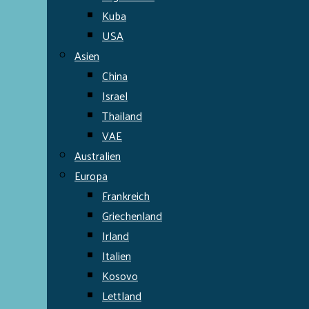
Kuba
USA
Asien
China
Israel
Thailand
VAE
Australien
Europa
Frankreich
Griechenland
Irland
Italien
Kosovo
Lettland