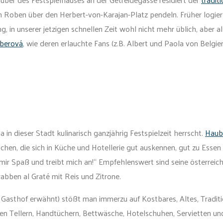
Roben über den Herbert-von-Karajan-Platz pendeln. Früher logiert
, in unserer jetzigen schnellen Zeit wohl nicht mehr üblich, aber a
uberová
, wie deren erlauchte Fans (z.B. Albert und Paola von Belgien
 in dieser Stadt kulinarisch ganzjährig Festspielzeit herrscht.
Haub
chen, die sich in Küche und Hotellerie gut auskennen, gut zu Essen
mir Spaß und treibt mich an!“ Empfehlenswert sind seine österreich
bben al Graté mit Reis und Zitrone.
s Gasthof erwähnt) stößt man immerzu auf Kostbares, Altes, Traditi
en Tellern, Handtüchern, Bettwäsche, Hotelschuhen, Servietten un