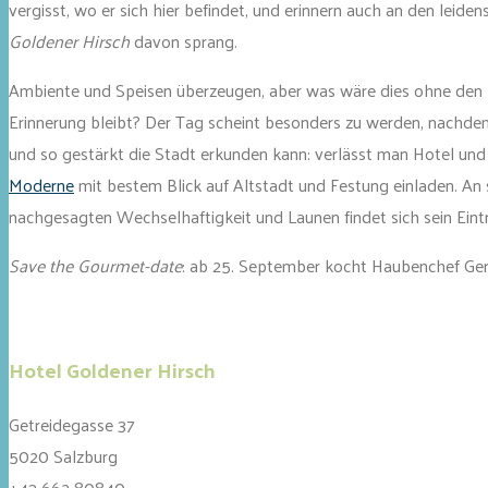
vergisst, wo er sich hier befindet, und erinnern auch an den leide
Goldener Hirsch
davon sprang.
Ambiente und Speisen überzeugen, aber was wäre dies ohne den her
Erinnerung bleibt? Der Tag scheint besonders zu werden, nachdem
und so gestärkt die Stadt erkunden kann: verlässt man Hotel und
Moderne
mit bestem Blick auf Altstadt und Festung einladen. An
nachgesagten Wechselhaftigkeit und Launen findet sich sein Eint
Save the Gourmet-date
: ab 25. September kocht Haubenchef Gern
Hotel Goldener Hirsch
Getreidegasse 37
5020 Salzburg
+43 662 80840