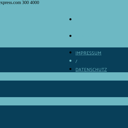
express.com
300
4000
ÜBER GOURMINO
/
KONTAKT
/
IMPRESSUM
/
DATENSCHUTZ
/