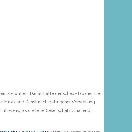
en, sie johlten. Damit hatte der scheue Japaner hier
der Musik und Kunst nach gelungener Vorstellung
ntretens, bis die feine Gesellschaft schallend
ionsreiche Goldene Hirsch
, Herz und Zentrum dieser