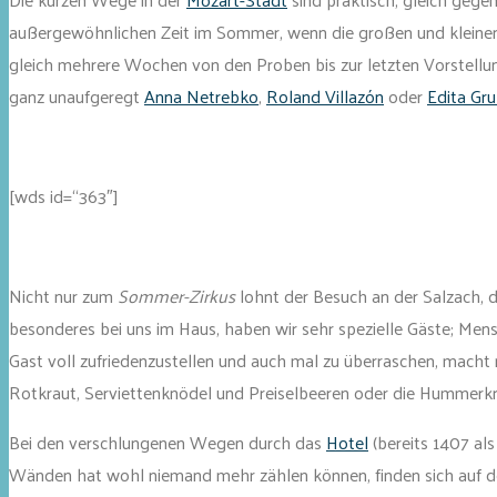
außergewöhnlichen Zeit im Sommer, wenn die großen und kleinen 
gleich mehrere Wochen von den Proben bis zur letzten Vorstellung
ganz unaufgeregt
Anna Netrebko
,
Roland Villazón
oder
Edita Gr
[wds id=“363″]
Nicht nur zum
Sommer-Zirkus
lohnt der Besuch an der Salzach, da
besonderes bei uns im Haus, haben wir sehr spezielle Gäste; Mens
Gast voll zufriedenzustellen und auch mal zu überraschen, macht 
Rotkraut, Serviettenknödel und Preiselbeeren oder die Hummerkra
Bei den verschlungenen Wegen durch das
Hotel
(bereits 1407 al
Wänden hat wohl niemand mehr zählen können, finden sich auf d