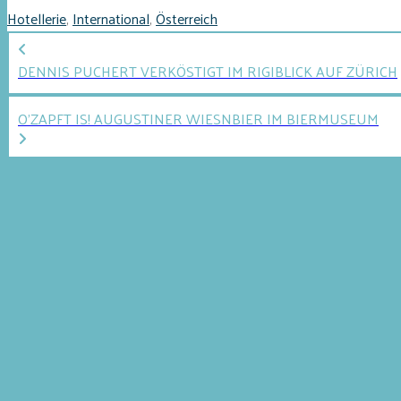
Hotellerie
,
International
,
Österreich
DENNIS PUCHERT VERKÖSTIGT IM RIGIBLICK AUF ZÜRICH
O’ZAPFT IS! AUGUSTINER WIESNBIER IM BIERMUSEUM